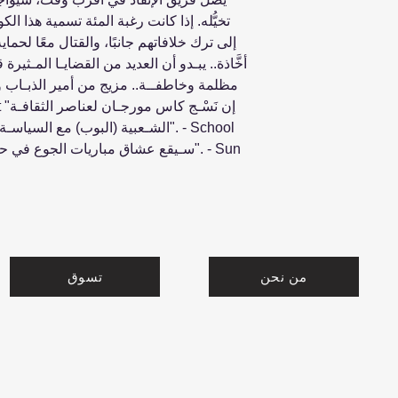
تخيُّله. إذا كانت رغبة المئة تسمية هذا 
إلى ترك خلافاتهم جانبًا، والقتال معًا لحم
أخَّاذة.. يبـدو أن العديد من القضايـا المـثير
الشـعبية (البوب) مع السياسـة جعل 
من نحن
تسوق