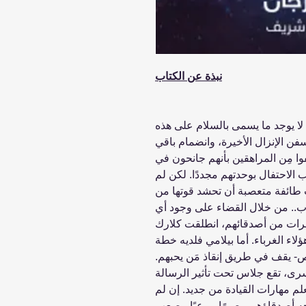
نبذة عن الكتاب
 ... لا يوجد ما يسمى بالسلام على هذه
ن الإنزال الأخيرة، وانضمام باقي
وا مِن المراهقين بأنهم جانحون في
 الاحتفال بوحدتهم مجددًا. لكن لم
 طائفة متعصبة أن تحشد قوتها من
ب.. من خلال القضاء على وجود أي
رات من أصدقائهم، انطلقت كلارك
لاء الغرباء. أما بيلامي فلديه خطة
- يقف في طريق إنقاذ مَن يحبهم.
ى، تقع جلاس تحت تأثير الرسالة
علم مهارات القيادة من جديد. إن لم
ه أصدقاؤهم مصيرًا مرعبًا، يصعب