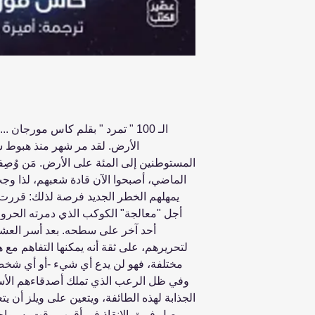
الـ 100 " تمرد " بقلم كاس مورجان
الأرض. لقد مر شهر منذ هبوط سف
المستوطنين إلى المئة على الأرض. مَن وُصِف
الماضي، أصبحوا الآن قادة شعبهم، لذا وجب
يمهلهم الخطر الجديد فرصة لذلك: قررت
أجل "معالجة" الكوكب الذي دمرته الحرو
أحد آخر على سطحه. بعد أسر العش
لتحريرهم، على ثقة أنه يمكنها التفاهم مع هؤ
مختلفة، فهو لن يدع أي شيء -أو أي شخص
وفي ظل الرعب الذي تملك أصدقاءهم الأسر
الجذابة لهذه الطائفة، ويتعين على ويلز أن يت
يصل فريق الإنقاذ في أقرب وقت، سيواج