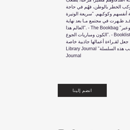
الكوكب الخطر بالوطن، فهُم في حاجة
اية أنفسهم وكوكبهم. "سريعة الوتيرة
ة قـد ظـهرت في مجتمع مـا بعد نهاية
العالم هذا". - The Bookbag "مظلمة وخاطفــة.. مزيج من أمير الذبـاب وعبر
الكون ومباريات الجوع". - Booklist "إن نَسْـج كاس مورجـان لعناصر الثقافـة
لقـراءة أعمالها جاذبية خاصة". - School
Library Journal "سـيقع عشاق مباريات الجوع في حب هذه السلسلة". - Sun
Journal
انضم إلينا