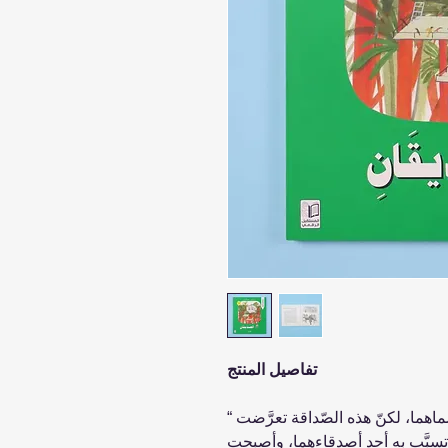
تفاصيل المنتج
“ في الصَّفّ صديقان مقرّبان يتشابه اسماهما، لكنّ هذه الصّداقة تعرَّضت
مٍ تسبَّب به أحد أصدقاءهما، وأصبحت