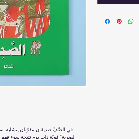
لِضربةٍ" قويّةٍ ذات يومٍ نتيجة سوء فه