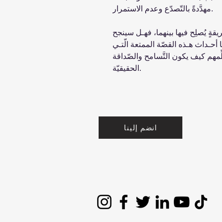
مهدَّدةً بالتّصدّع وعدم الاستمرار.
قةٍ يُصلِح فيها بينهما، فهـل سينجح
 أحـداث هـذه القصّة الممتعة الّتـي
علِّمهم كيف يكون التَّسامح والصّداقة
الحقيقيّة.
انضم إلينا