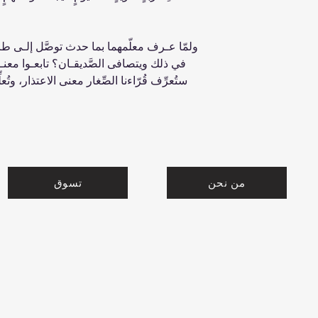
ولمّا عـرف معلّمهما بما حدث توصَّل إلـى طري
في ذلك ويتصافى الصَّديقـان؟ تابعـوا معنـا
ستُعرِّف قُرّاءنا الصِّغار معنى الاعتذار، وتُ
من نحن
تسوق