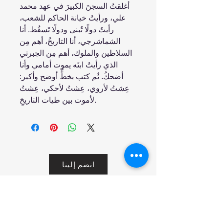
أغلقتُ السجنَ الكبيرَ في عهد محمد
علي، ورأيتُ خيانة الحاكم للشعب،
رأيتُ دولًا تُبنى ودولًا تَسقُط. أنا
الشماشرجي، أنا التاريخُ، أهم مِن
السلاطين والملوك، أهم مِن الجبرتي
الذي رأيتُ ابنَه يموت أمامي وأنا
أضحكُ. ثُم كتب بخطٍّ أوضح وأكبر:
عِشتُ لأروي، عِشتُ لأحكي، عِشتُ
لأموت بين طيات التاريخِ.
انضم إلينا
تسوق
من نحن