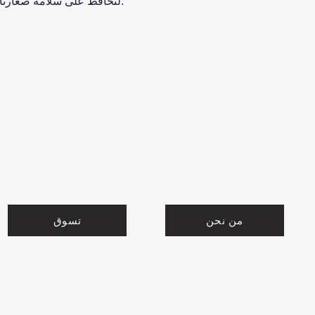
SGS، لنحافظ على سلامة صغارنا، نستخدم مواد آمنة وصحية.
من نحن
تسوق