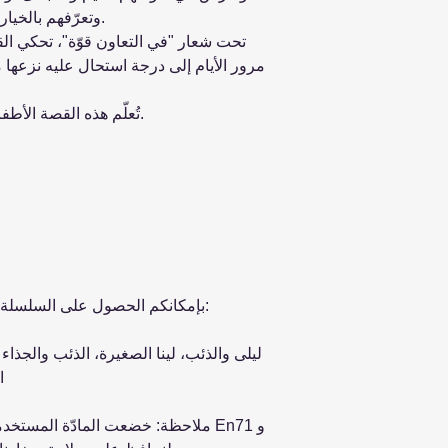
وتعرّفهم بالخيارات الأفضل وتنمّي حصيلتهم اللغوية.
تحت شعار "في التعاون قوّة"، تحكي ا
مرور الأيام إلى درجة استحال عليه نزعها م
تُعلّم هذه القصة الأطفال قيم التعاون والمثابرة والتضامن.
بإمكانكم الحصول على السلسلة كاملة والتي تتضمن العناوين الآتية:
ليلى والذئب، لينا الصغيرة، الذئب والجذاء
ا