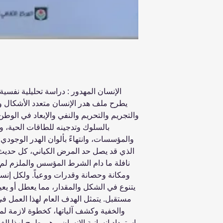
الإنسان المهدور : دراسة تحليلية نفسي
يطرح ملف هدر الإنسان متعدد الأشكال والم
والتجريم والتحريم والنفي والإبعاد في الوطن
بالسلوك وتدجينه للطاقات الحية، و
والمؤسسات، وانتهاءً بألوان الهدر الوجودي ف
الذي قد يصل حد المرض الكياني، كل حديث 
نافلة ما دام الشرط المؤسس والملزم لم ي
ومكانة وحصانة وقدرات ووعياً. ولكل إنسا
يتنوع في الشكل والمقدار، مما يعطل أو يع
مستقبل. يتمثل الهدف العام لهذا العمل في
والخفية وكشف آلياتها، كخطوة لازمة لموا
استرداد إنسانية الإنسان. وهو يطرح لهذا ال