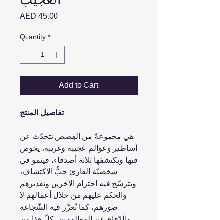
Price
AED 45.00
Quantity
*
Add to Cart
تفاصيل المنتج
هي مجموعةٌ من القِصص تتحدّث عن
أساطير وعوالم عجيبة وغريبة، يخوض
فيها ويكتشفها ثلاثة أصدقاء، فينمو في
شخصيّة القارئ حبُّ الاكتشاف،
ويترسّخ فيه احترام الآخرين وتقديرهم
والحكم عليهم من خلال أعمالهم لا
صورهم، كما تُعزَّز فيه الشّجاعة
والدّفاع عن المظلومين، كلّ هذا من