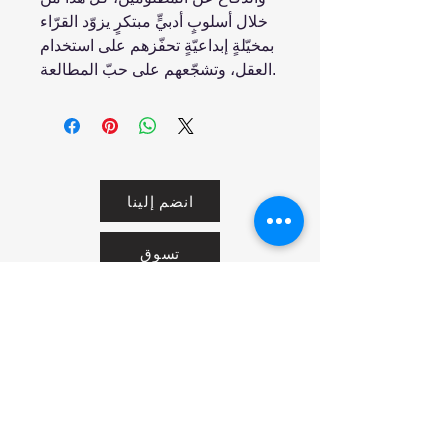
خلال أسلوبٍ أدبيٍّ مبتكرٍ يزوّد القرّاء
بمخيّلةٍ إبداعيّةٍ تحفّزهم على استخدام
العقل، وتشجّعهم على حبّ المطالعة.
انضم إلينا
تسوق
من نحن
خدمتنا