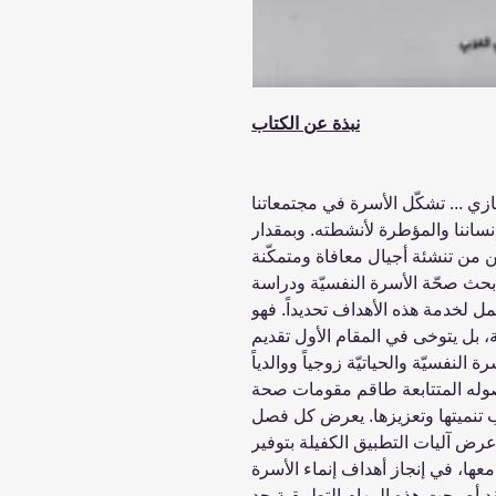
نبذة عن الكتاب
 ... تشكّل الأسرة في مجتمعاتنا
ساننا والمؤطرة لأنشطته. وبمقدار
ّن من تنشئة أجيال معافاة ومتمكّنة
ّة بحث صحّة الأسرة النفسيّة ودراسة
مل لخدمة هذه الأهداف تحديداً. فهو
ّة، بل يتوخى في المقام الأول تقديم
نفسيّة والحياتيّة زوجياً ووالدياً
وله المتتابعة طاقم مقومات صحة
 تنميتها وتعزيزها. يعرض كل فصل
رض آليات التطبيق الكفيلة بتوفير
معها، في إنجاز أهداف إنماء الأسرة
لقد أصبحت هذه المهام التطبيقية جد