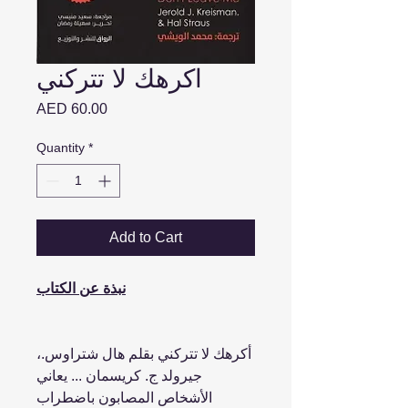
اكرهك لا تتركني
Price
AED 60.00
Quantity
*
Add to Cart
نبذة عن الكتاب
أكرهك لا تتركني بقلم هال شتراوس.،
جيرولد ج. كريسمان ... يعاني
الأشخاص المصابون باضطراب