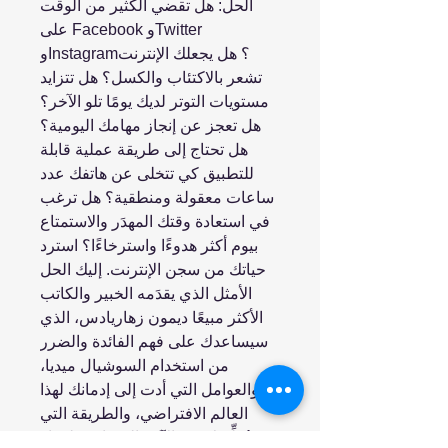
الحل: هل تقضي الكثير من الوقت
على Facebook وTwitter
وInstagram؟ هل يجعلك الإنترنت
تشعر بالاكتئاب والكسل؟ هل تتزايد
مستويات التوتر لديك يومًا تلو الآخر؟
هل تعجز عن إنجاز مهامك اليومية؟
هل تحتاج إلى طريقة عملية قابلة
للتطبيق كي تتخلى عن هاتفك عدد
ساعات معقولة ومنطقية؟ هل ترغب
في استعادة وقتك المهدَر والاستمتاع
بيوم أكثر هدوءًا واسترخاءًا؟ استرد
حياتك من سجن الإنترنت. إليك الحل
الأمثل الذي يقدَمه الخبير والكاتب
الأكثر مبيعًا ديمون زهاريادس، الذي
سيساعدك على فهم الفائدة والضرر
من استخدام السوشيال ميديا،
والعوامل التي أدت إلى إدمانك لهذا
العالم الافتراضي، والطريقة التي
ستُخلِّصك من الآلام المصاحبة لقرار