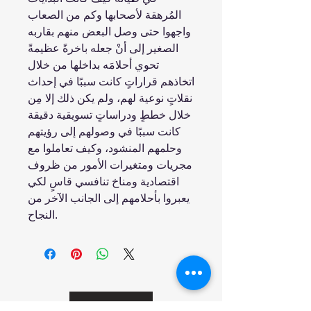
المُرهقة لأصحابها وكم من الصعاب
واجهوا حتى وصل البعض منهم بقاربه
الصغير إلى أنْ جعله باخرةً عظيمةً
تحوي أحلامَه بداخلها من خلال
اتخاذهم قراراتٍ كانت سببًا في إحداث
نقلاتٍ نوعية لهم، ولم يكن ذلك إلا مِن
خلال خططٍ ودراساتٍ تسويقية دقيقة
كانت سببًا في وصولهم إلى رؤيتهم
وحلمهم المنشود، وكيف تعاملوا مع
مجريات ومتغيرات الأمور من ظروف
اقتصادية ومناخ تنافسي قاسٍ لكي
يعبروا بأحلامهم إلى الجانب الآخر من
النجاح.
انضم إلينا