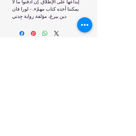
إبداعها ‏على الإطلاق. إن ادفنوا ما لا
يمكننا أخذه كتاب مهمّ».‏ - لورا فان
دين بيرغ، مؤلفة رواية جِدني
انضم إلينا
تسوق
من نحن
خدمتنا