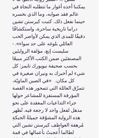
يمكننا أخذه أغوار ما تتطلبه النجاة في
عالم فقد صوابه، وما الذي ‏نخسره
حينما نفعل ذلك. كتبت كيرستن تشين
دراما تاريخية ساحرة، واستكشافًا
دقيقًا للمدى ‏الذي يمكن لأواصر الحب
العائلي بلوغه على حد سواء».‏ -
سليست إنغ، مؤلفة الروايتَين
المصنفتَين ضمن الكتب الأكثر مبيعًا
بحسب صحيفة نيويورك ‏تايمز: كل
شيء لم أخبرك به ونيران صغيرة في
كل مكان.‏ ‏ ‏ ‏«في الصين الماويّة،
تتمزّق العائلة التي تتمحور هذه القصة
المؤرقة المستفزة للمشاعر حولها
‏جراء التداعيات المعقدة على نحو
مذهل لفعل واحد لا رجعة فيه. تُظهر
هذه الرواية المشوّقة ‏جميلةُ الحبكةِ
مُرهفة العواطف كيرستن تشين التي
لطالما أُعجبتُ بأعمالها في قمة