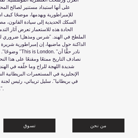
على أنها استبداد مستنير لصالح المح
للإمبراطورية ويهدمها، موضحًا كيف ا
السكك الحديدية إلى سيادة القانون، مصا
الحادة هذه للاستعمار تعرض آثار التدم
الملطخ في الهند. "شرس ومذهل! ضروري لتوض
الداكنة حول ماضيها، إن إمبراطورية شريرة ه
وضوحًا". بن يودا
نصادف التاريخ ممتعًا ومقنعًا على هذا النح
شديدة اللهجة للراج وما خلّفه في الهند.
الإنجليزية في المستعمرات البريطانية السا
في بريطانيا". سليل تريباثي، رئيس لجنة 
ومؤلف كتاب "العقيد الذي لن يتوب".
من نحن
تسوق