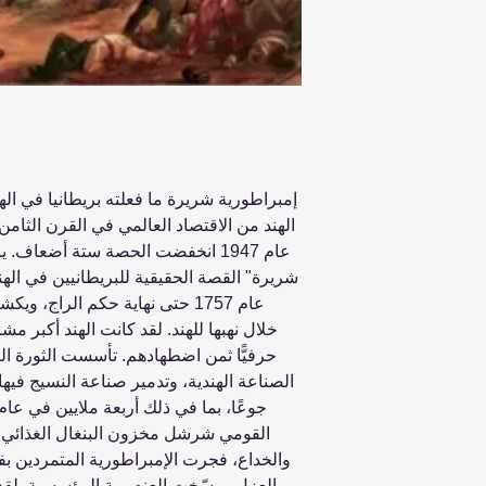
إمبراطورية شريرة ما فعلته بريطانيا في ال
الهند من الاقتصاد العالمي في القرن الثا
عام 1947 انخفضت الحصة ستة أضعاف
شريرة" القصة الحقيقية للبريطانيين في اله
عام 1757 حتى نهاية حكم الراج،
خلال نهبها للهند. لقد كانت الهند أكبر مش
حرفيًّا ثمن اضطهادهم. تأسست الثورة ال
الصناعة الهندية، وتدمير صناعة النسيج فيها
القومي شرشل مخزون البنغال الغذائي إ
والخداع، فجرت الإمبراطورية المتمردين ب
العزل ورسّخت العنصرية المؤسسية. لقد ب