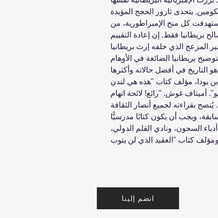
كومين. يتحدى ثارور الحجج المؤيدة
ستهدفت كل منح الإمبراطورية، من
لح بريطانيا فقط. إن إعادة التقييم
ير المزعج الذي خلفه إرث بريطانيا
يح بريطانيا الضائعة في الأوهام
و التاريخ في أفضل حالاته وأكثرها
، مؤلف كتاب "هذه هي لندن "This is London. "نادر حقًّا أن
و". أميتاف غوش. "رائع! لائحة اتهام
 يُنصح بقراءته لجميع أنصار الثقافة
بقة، ويجب أن يكون كتابًا مدرسيًّا
أدباء السجون، ونادي القلم الدولي،
انضم إلينا