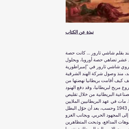
نبذة عن الكتاب
هند بقلم شاشي ثارور ... كانت حصة
من عشر تضاهي حصة أوروبا، وبحلول
. يروي شاشي ثارور في "إمبراطورية
ند، منذ وصول شركة الهند الشرقية
 ويكشف كيف أقامت بريطانيا نهضتها من
روع مربح لبريطانيا، وقد دفع الهنود
صناعية البريطانية من خلال تقليص
. مات في عهد البريطانيين الملايين
جوعًا، بما في ذلك أربعة ملايين في عام 1943 وحسب، بعد أن حوّل البطل
لى المجهود الحربي. وبجانب الغزو
فوهات المدافع، وذبحت المتظاهرين
ررت الإمبريالية البريطانية نفسها