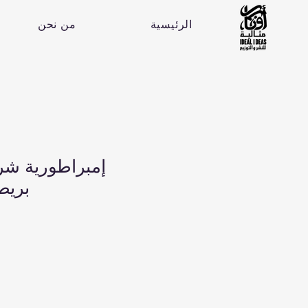
الرئيسية
من نحن
إمبراطورية شري
بريطا