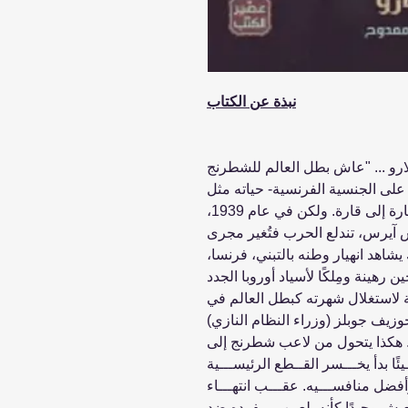
نبذة عن الكتاب
ارو ... "عاش بطل العالم للشطرنج
لى الجنسية الفرنسية- حياته مثل
مبارياته مُتنقلًا من فوز إلى فوز ومن قارة إلى قارة. ولكن في عام 1939،
نس آيرس، تندلع الحرب فتُغير مجرى
يشاهد انهيار وطنه بالتبني، فرنسا،
 رهينة ومِلكًا لأسياد أوروبا الجدد
صة لاستغلال شهرته كبطل العالم في
وزيف جوبلز (وزراء النظام النازي)
 هكذا يتحول من لاعب شطرنج إلى
ًا بدأ يخـــسر القــطع الرئيســـية
فضل منافســـيه. عقـــب انتهـــاء
يعيش وحيدًا كأنه يلعــب بمفرده ضد