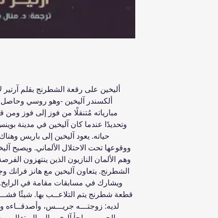
أليخين على رقعة الشطرنج بقلم آرتير ل
ألكسندر آليخين -وهو روسي وحاصل ع
وتحديدًا عندما كان آليخين في مدينة بوي
حياته. يعود آليخين إلى باريس وهناك 
ووقوعها تحت الاحتلال الألماني. ويصبح آليخين
وهم الألمان النازيون الذين ينتهزون الفر
الشطرنج. يتعاون آليخين مع هانز فرانك وج
ويشارك في مسابقات مقامة في الرايخ.
قطعة شطرنج يتم التلاعــب بها. شيئًا فشـــيئ
لديه: زوجتـــه جريـــس، وأصدقــاءه وأ
الحـــرب يلجأ آليخين إلى البرتغال، و