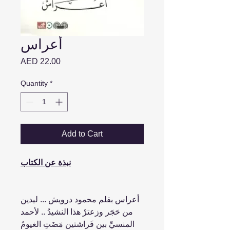
أعراس
Price
AED 22.00
Quantity
*
Add to Cart
نبذة عن الكتاب
أعراس بقلم محمود درويش ... ليدين
من حَجَر وزعترْ هذا النشيدُ .. لأحمد
المنسيِّ بين فَراشتين مَضَتِ الغيومُ