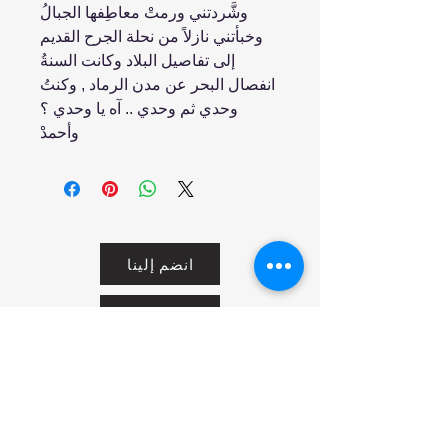
وشَّردتني ورمتْ معاطِفها الجبالُ
وخبأتني نازلاً من نحلة الجرح القديم
إلى تفاصيل البلاد وكانت السنةُ
انفصال البحر عن مدن الرماد , وكنتُ
وحدي ثم وحدي .. آه يا وحدي ؟
وأحمدْ
انضم إلينا
تسوق
من نحن
خدمتنا