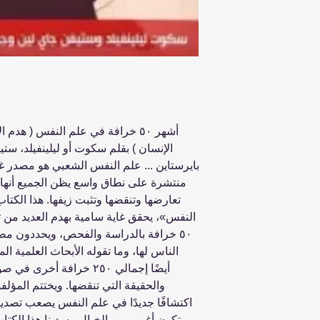
أشهر ٥٠ خرافة في علم النفس ( هد
الإنسان ) بقلم سكوت أو ليلينفيلد، ست
بايرستاين ... علم النفس الشعبي هو مصدر غن
منتشرة على نطاق واسع يظن الجميع أنها
النفس»، يحقق غاية سامية بهدم العديد من ت
٥٠ خرافة بالدراسة والفحص، ويحددون مص
الناس لها، وما تقوله الأبحاث العلمية ال
أيضًا إجمالي ٢٥٠ خرافة أ
والحقيقة التي تنقضها. ويختتم المؤلف
اكتشافًا جديدًا في علم النفس يصعب تصديقها
تكون أغرب من الخيال. يسدينا هذا الكت