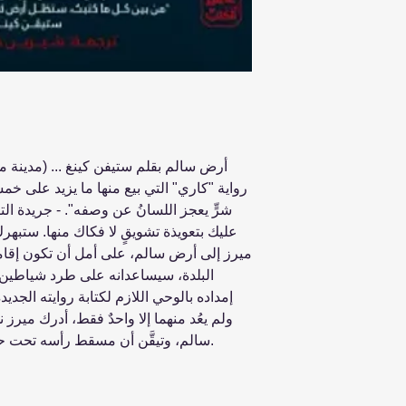
أرض سالم بقلم ستيفن كينغ ... (مدينة م
رواية "كاري" التي بيع منها ما يزيد على خ
شرٍّ يعجز اللسانُ عن وصفه". - جريدة التاي
عليك بتعويذة تشويقٍ لا فكاك منها. ستبهر
ميرز إلى أرض سالم، على أمل أن تكون إقامته 
البلدة، سيساعدانه على طرد شياطين ن
إمداده بالوحي اللازم لكتابة روايته الجديد
ولم يعُد منهما إلا واحدٌ فقط، أدرك ميرز
سالم، وتيقَّن أن مسقط رأسه تحت حصار قوى الظلام التي لا قِبَل له بها.