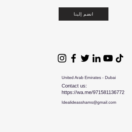
انضم إلينا
United Arab Emirates - Dubai
Contact us:
https://wa.me/971581136772
Idealideasshams@gmail.com