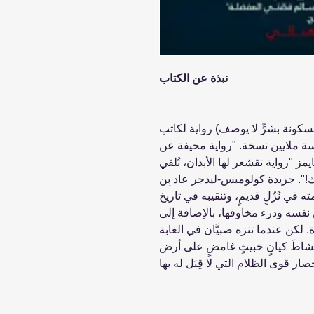
نبذة عن الكتاب
سكونة بشرٍّ لا يوصف) رواية لكاتب
مسة ملايين نسخة. "رواية مخيفة عن
مز "رواية تقشعر لها الأبدان، تُلقي
ك!". جريدة كولومبس-ليدجر عاد بِن
في نُزُلٍ قديمٍ، وتنقيبه في تاريخ
فسه ودرء مخاوفها، بالإضافة إلى
ة. لكن عندما تنزه صبيَّان في الغابة
 نشاطَ كيانٍ خبيثٍ غامضٍ على أرض