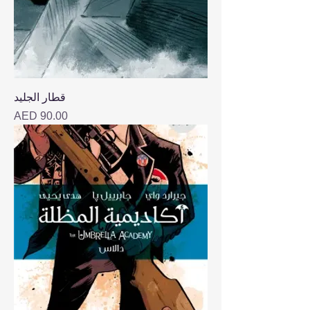
قطار الجليد
Price
AED 90.00