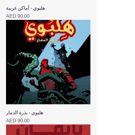
هلبوي - أماكن غريبة
Price
AED 90.00
هلبوي - بذرة الدمار
Price
AED 90.00