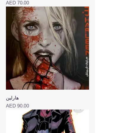
Price
AED 70.00
هارلين
Price
AED 90.00