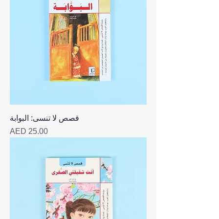
قصص لا تنسى: البوابة
Price
AED 25.00