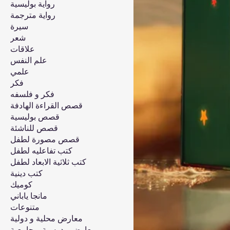
رواية بوليسية
رواية مترجمة
سيرة
شعر
علاقات
علم النفس
علمي
فكر
فكر و فلسفه
قصص القراءة الهادفة
قصص بوليسية
قصص للناشئة
قصص مصورة لطفل
كتب تفاعليه لطفل
كتب ثلاثية الابعاد لطفل
كتب دينية
كوميك
مانجا ياباني
متنوعات
معارض محلية و دولية
معارض مدرسية و جامعية