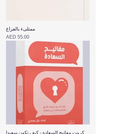
ممتلىء بالفراغ
Price
AED 55.00
كروت مفاتيح السعادة - كيف تكون سعيدا