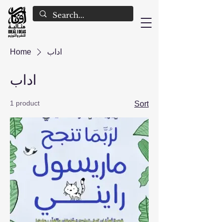
Home
اداب
اداب
1 product
Sort