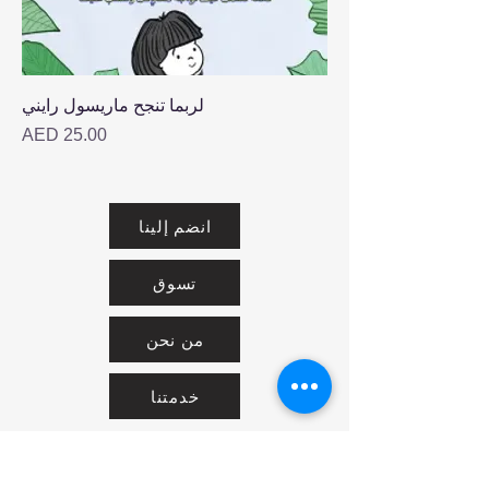
لربما تنجح ماريسول رايني
Price
AED 25.00
انضم إلينا
تسوق
من نحن
خدمتنا