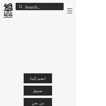
انضم إلينا
تسوق
من نحن