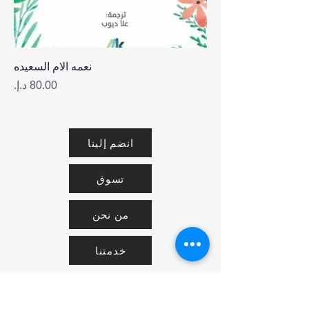
نعمه الام السعيده
السعر
انضم إلينا
تسوق
من نحن
خدمتنا