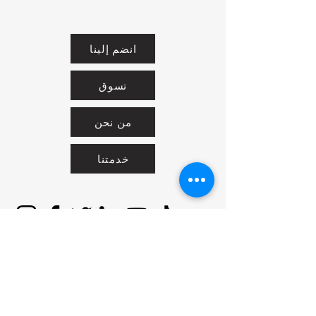
انضم إلينا
تسوق
من نحن
خدمتنا
United Arab Emirates - Dubai
Contact us:
https://wa.me/971581136772
Idealideasshams@gmail.com